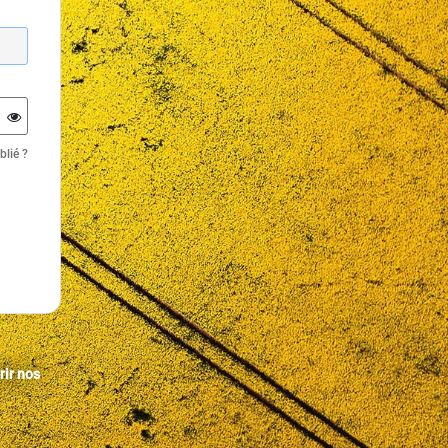
blié ?
ir nos