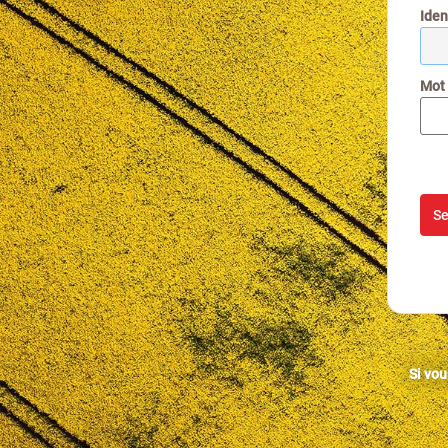
I
dent
M
ot
Si vou