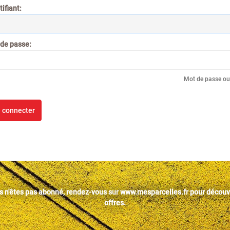
ifiant:
 de passe:
Mot de passe ou
s n'êtes pas abonné, rendez-vous sur
www.mesparcelles.fr
pour découvr
offres.